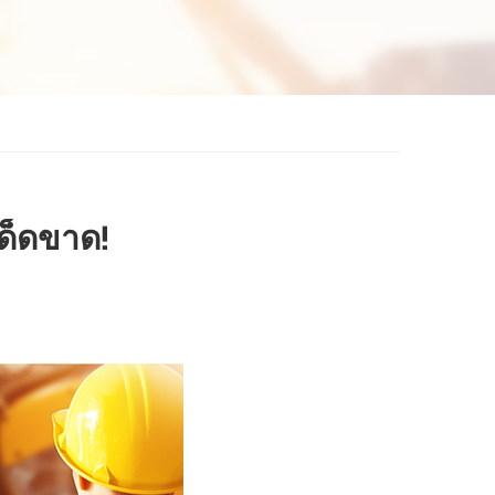
เด็ดขาด!