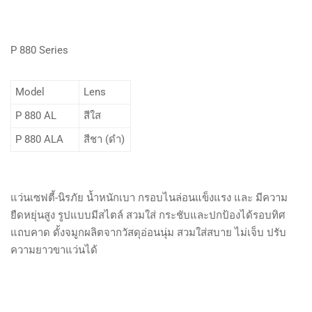
P 880 Series
Model
Lens
P 880 AL
สีใส
P 880 ALA
สีชา (ดำ)
แว่นเซฟตี้-นิรภัย น้ำหนักเบา กรอบไนล่อนแข็งแรง และ มีความ
ยืดหยุ่นสูง รูปแบบมีสไตล์ สวมใส่ กระชับและปกป้องได้รอบทิศ
แถบคาด ดั้งจมูกผลิตจากวัสดุอ่อนนุ่ม สวมใส่สบาย ไม่เจ็บ ปรับ
ความยาวขาแว่นได้