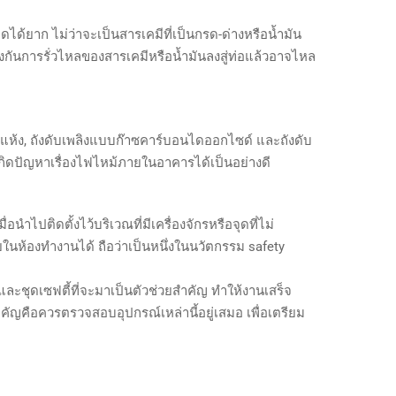
ด้ยาก ไม่ว่าจะเป็นสารเคมีที่เป็นกรด-ด่างหรือน้ำมัน
งกันการรั่วไหลของสารเคมีหรือน้ำมันลงสู่ท่อแล้วอาจไหล
มีแห้ง, ถังดับเพลิงแบบก๊าซคาร์บอนไดออกไซด์ และถังดับ
้เกิดปัญหาเรื่องไฟไหม้ภายในอาคารได้เป็นอย่างดี
ำไปติดตั้งไว้บริเวณที่มีเครื่องจักรหรือจุดที่ไม่
ในห้องทำงานได้ ถือว่าเป็นหนึ่งในนวัตกรรม safety
และชุดเซฟตี้ที่จะมาเป็นตัวช่วยสำคัญ ทำให้งานเสร็จ
สำคัญคือควรตรวจสอบอุปกรณ์เหล่านี้อยู่เสมอ เพื่อเตรียม