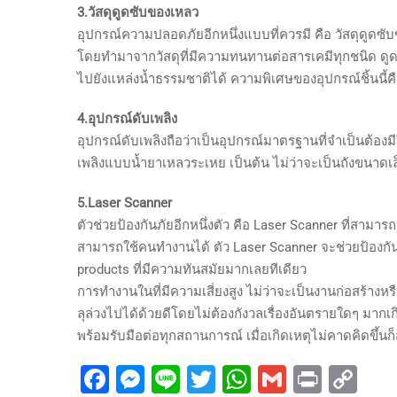
3.วัสดุดูดซับของเหลว
อุปกรณ์ความปลอดภัยอีกหนึ่งแบบที่ควรมี คือ วัสดุดูดซั
โดยทำมาจากวัสดุที่มีความทนทานต่อสารเคมีทุกชนิด ดูดซั
ไปยังแหล่งน้ำธรรมชาติได้ ความพิเศษของอุปกรณ์ชิ้นนี้
4.อุปกรณ์ดับเพลิง
อุปกรณ์ดับเพลิงถือว่าเป็นอุปกรณ์มาตรฐานที่จำเป็นต้อง
เพลิงแบบน้ำยาเหลวระเหย เป็นต้น ไม่ว่าจะเป็นถังขนาดเล็
5.Laser Scanner
ตัวช่วยป้องกันภัยอีกหนึ่งตัว คือ Laser Scanner ที่สามาร
สามารถใช้คนทำงานได้ ตัว Laser Scanner จะช่วยป้องกันภ
products ที่มีความทันสมัยมากเลยทีเดียว
การทำงานในที่มีความเสี่ยงสูง ไม่ว่าจะเป็นงานก่อสร้างห
ลุล่วงไปได้ด้วยดีโดยไม่ต้องกังวลเรื่องอันตรายใดๆ มากเก
พร้อมรับมือต่อทุกสถานการณ์ เมื่อเกิดเหตุไม่คาดคิดขึ้นก
Facebook
Messenger
Line
Twitter
WhatsApp
Gmail
Print
Co