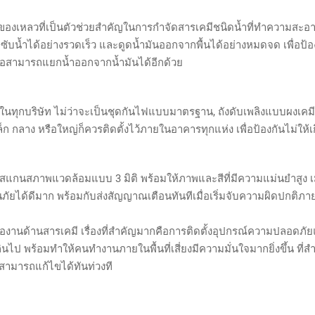
บของเหลวที่เป็นตัวช่วยสำคัญในการกำจัดสารเคมีชนิดน้ำที่ทำความสะอาดไ
บน้ำได้อย่างรวดเร็ว และดูดน้ำมันออกจากพื้นได้อย่างหมดจด เพื่อป้อ
คือสามารถแยกน้ำออกจากน้ำมันได้อีกด้วย
มีในทุกบริษัท ไม่ว่าจะเป็นชุดกันไฟแบบมาตรฐาน, ถังดับเพลิงแบบผงเค
ก กลาง หรือใหญ่ก็ควรติดตั้งไว้ภายในอาคารทุกแห่ง เพื่อป้องกันไม่ให
ถสแกนสภาพแวดล้อมแบบ 3 มิติ พร้อมให้ภาพและสีที่มีความแม่นยำสูง เมื่อน
ัยได้ดีมาก พร้อมกับส่งสัญญาณเตือนทันทีเมื่อเริ่มจับความผิดปกติภาย
รืองานด้านสารเคมี เรื่องที่สำคัญมากคือการติดตั้งอุปกรณ์ความปลอดภัย
ินไป พร้อมทำให้คนทำงานภายในพื้นที่เสี่ยงมีความมั่นใจมากยิ่งขึ้น ที่
็สามารถแก้ไขได้ทันท่วงที
py